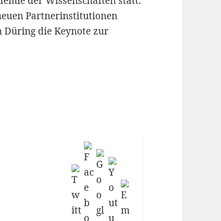
emie der Wissenschaften statt.
euen Partnerinstitutionen
n Düring die Keynote zur
raphie.de