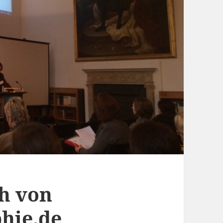
h von
hie.de