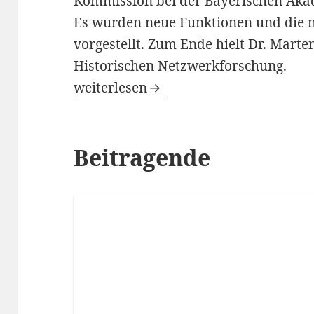
Kommission bei der Bayerischen Akad
Es wurden neue Funktionen und die n
vorgestellt. Zum Ende hielt Dr. Marte
Historischen Netzwerkforschung.
pSF001 – Relaunch von Deutsche-Biog
weiterlesen
Beitragende