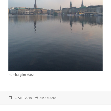
Hamburg im März
Veröffentlicht
Originalgröße
19. April 2015
2448 × 3264
am