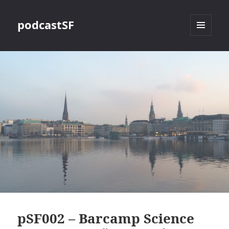
podcastSF
MENÜ
UND
WIDGETS
pSF002 – Barcamp Science