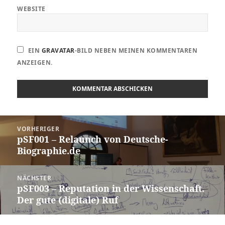
WEBSITE
EIN
GRAVATAR
-BILD NEBEN MEINEN KOMMENTAREN
ANZEIGEN.
Beitragsnavigation
VORHERIGER
pSF001 – Relaunch von Deutsche-
Vorheriger
Biographie.de
Beitrag:
NÄCHSTER
pSF003 – Reputation in der Wissenschaft.
Nächster
Der gute (digitale) Ruf
Beitrag: