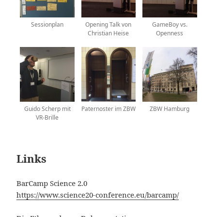
Sessionplan
Opening Talk von
GameBoy vs.
Christian Heise
Openness
Guido Scherp mit
Paternoster im ZBW
ZBW Hamburg
VR-Brille
Links
BarCamp Science 2.0
https://www.science20-conference.eu/barcamp/