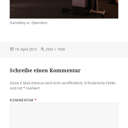
GameBoy vs. Openness
Veröffentlicht
Originalgröße
19. April 2015
2592 × 1936
am
Schreibe einen Kommentar
Deine E-Mail-Adresse wird nicht veröffentlicht.
Erforderliche Felder
sind mit
*
markiert
KOMMENTAR
*